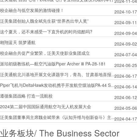
2024-11-04
校企融合与低空发展的激情碰撞！
2024-10-17
泛美集团创始人魏全斌先生获“世界杰出华人奖”
2024-09-11
这个夏天，还不来感受一下直升机的时尚炫酷吗?
2024-09-04
翱翔蓝天 筑梦通航
2024-09-02
校企融合共促产业繁荣，泛美天使影业集团成立
2024-07-04
派珀初级教练机—航空汽油版Piper Archer Ⅲ PA-28-181
2024-06-25
泛美通航北川基地开展文化课题学习，青岛、甘肃基地喜报连连
2024-06-17
Piper飞机与DeltaHawk发动机携手开发航空煤油版PA-44 Seminole
2024-06-14
遵循集团战略 打造一流航校
2024-06-12
2024第二届中国国际通用航空与无人机发展大会
2024-05-06
泛美集团董事局主席魏全斌带来《认知升维与创新奋斗》主题演讲
2024-04-17
业务板块/
The Business Sector